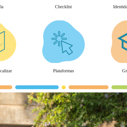
la
Checklist
Identid
alizar
Plataformas
Gr