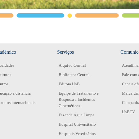
adêmico
Serviços
Comunic
culdades
Arquivo Central
Atendimen
stitutos
Biblioteca Central
Fale com 
ntros
Editora UnB
Canais ofi
ucação a distância
Equipe de Tratamento e
Marca U
Resposta a Incidentes
suntos internacionais
Campanha 
Cibernéticos
UnBTV
Fazenda Água Limpa
Hospital Universitário
Hospitais Veterinários