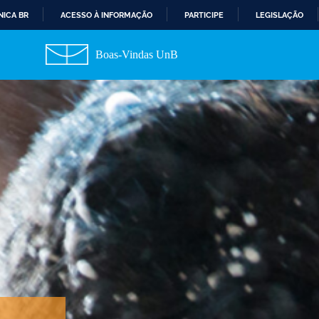
ICA BR
ACESSO À INFORMAÇÃO
PARTICIPE
LEGISLAÇÃO
I
R
Boas-Vindas UnB
P
A
R
A
O
C
O
N
T
E
Ú
D
O