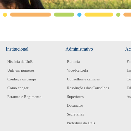
Institucional
Administrativo
Ac
História da UnB
Reitoria
Fa
UnB em números
Vice-Reitoria
In
Conheça os campi
Conselhos e câmaras
Ce
Como chegar
Resoluções dos Conselhos
Ed
Estatuto e Regimento
Superiores
As
Decanatos
Secretarias
Prefeitura da UnB