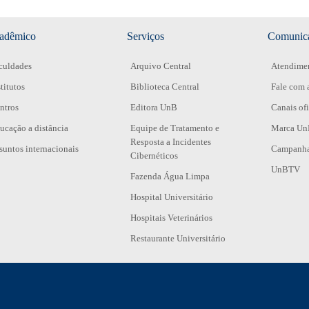
adêmico
Serviços
Comunic
culdades
Arquivo Central
Atendimen
stitutos
Biblioteca Central
Fale com 
ntros
Editora UnB
Canais ofi
ucação a distância
Equipe de Tratamento e
Marca U
Resposta a Incidentes
suntos internacionais
Campanha 
Cibernéticos
UnBTV
Fazenda Água Limpa
Hospital Universitário
Hospitais Veterinários
Restaurante Universitário