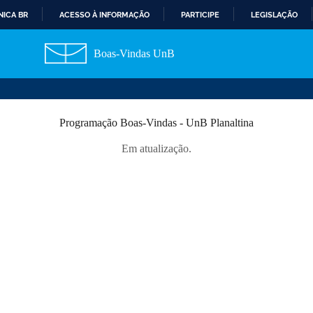
ICA BR
ACESSO À INFORMAÇÃO
PARTICIPE
LEGISLAÇÃO
I
R
Boas-Vindas UnB
P
A
R
A
O
Programação Boas-Vindas - UnB Planaltina
C
O
Em atualização.
N
T
E
Ú
D
O