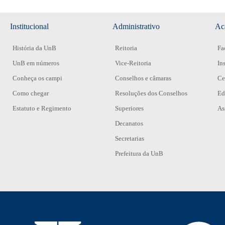
Institucional
Administrativo
Ac
História da UnB
Reitoria
Fa
UnB em números
Vice-Reitoria
In
Conheça os campi
Conselhos e câmaras
Ce
Como chegar
Resoluções dos Conselhos
Ed
Estatuto e Regimento
Superiores
As
Decanatos
Secretarias
Prefeitura da UnB