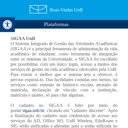
Boas-Vindas UnB
Abrir a barra de ferramentas
Plataformas
SIGAA UnB
O Sistema Integrado de Gestão das Atividades Acadêmicas
(SIGAA) é a principal ferramenta de administração da vida
acadêmica do estudante. como ferramenta de integração
entre os sistemas da Universidade, o SIGAA foi escolhido
por possibilitar, com um único login, acesso a muitos dos
serviços de gestão da vida acadêmica oferecidos pela UnB.
Para extrair o melhor que o sistema tem a oferecer, é
preciso explorá-lo. Das facilidades contidas nos menus, há
serviços como emissão de histórico escolar, atestado de
matrícula, declaração de vínculo com a instituição,
matrícula e ajustes, só para citar algumas.
O cadastro no SIGAA é feito por meio do
portal
sigaa.unb.br
, clicando em “cadastro discente”. Após
a finalização do cadastro suas credenciais de acesso aos
serviços do AD, Office 365, UnB Wireless, EduRoam e
SIG serão unificadas e alteradas para a senha utilizada no