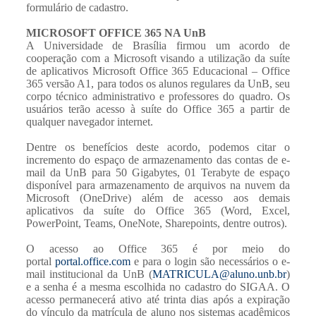
formulário de cadastro.
MICROSOFT OFFICE 365 NA UnB
A Universidade de Brasília firmou um acordo de
cooperação com a Microsoft visando a utilização da suíte
de aplicativos Microsoft Office 365 Educacional – Office
365 versão A1, para todos os alunos regulares da UnB, seu
corpo técnico administrativo e professores do quadro. Os
usuários terão acesso à suíte do Office 365 a partir de
qualquer navegador internet.
Dentre os benefícios deste acordo, podemos citar o
incremento do espaço de armazenamento das contas de e-
mail da UnB para 50 Gigabytes, 01 Terabyte de espaço
disponível para armazenamento de arquivos na nuvem da
Microsoft (OneDrive) além de acesso aos demais
aplicativos da suíte do Office 365 (Word, Excel,
PowerPoint, Teams, OneNote, Sharepoints, dentre outros).
O acesso ao Office 365 é por meio do
portal
portal.office.com
e para o login são necessários o e-
mail institucional da UnB (
MATRICULA@aluno.unb.br
)
e a senha é a mesma escolhida no cadastro do SIGAA. O
acesso permanecerá ativo até trinta dias após a expiração
do vínculo da matrícula de aluno nos sistemas acadêmicos